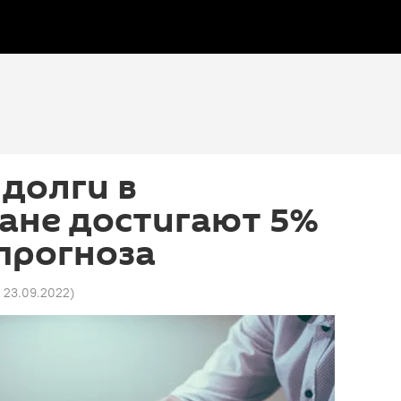
долги в
ане достигают 5%
прогноза
1 23.09.2022
)