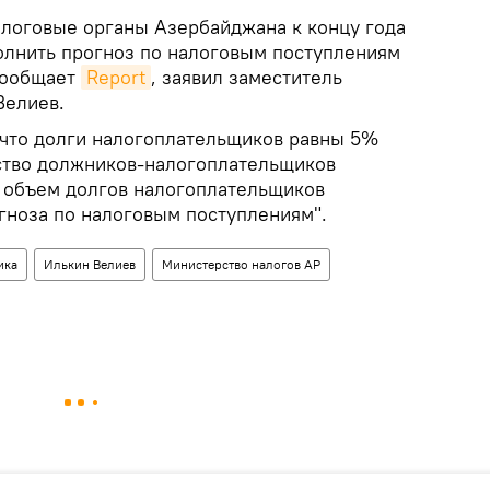
логовые органы Азербайджана к концу года
лнить прогноз по налоговым поступлениям
 сообщает
Report
, заявил заместитель
Велиев.
, что долги налогоплательщиков равны 5%
ство должников-налогоплательщиков
 объем долгов налогоплательщиков
гноза по налоговым поступлениям".
ика
Илькин Велиев
Министерство налогов АР