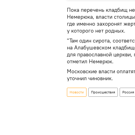
Пока перечень кладбищ не
Немерюка, власти столицы
где именно захоронят жерт
у которого нет родных.
"Там один сирота, соответ
на Алабушевском кладбище
для православной церкви, 
отметил Немерюк.
Московские власти оплатят
уточнил чиновник.
Новости
Происшествия
Россия