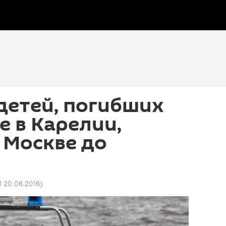
детей, погибших
е в Карелии,
 Москве до
1 20.06.2016
)