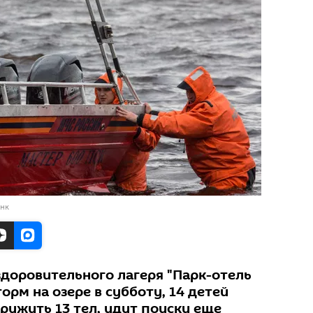
анк
здоровительного лагеря "Парк-отель
орм на озере в субботу, 14 детей
ружить 13 тел, идут поиски еще