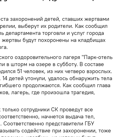
ста захоронений детей, ставших жертвами
релии, выберут их родители. Как сообщил
ь департамента торговли и услуг города
 жертвы будут похоронены на кладбищах
га.
ского оздоровительного лагеря "Парк-отель
и в шторм на озере в субботу. В составе
дился 51 человек, из них четверо взрослых.
14 детей утонули, удалось обнаружить тела
огибшего продолжаются. Как сообщил глава
ов, лагерь, где произошла трагедия,
к только сотрудники СК проведут все
оответственно, начнется выдача тел,
е. Соответственно представители ГБУ
казывать содействие при захоронении, тоже