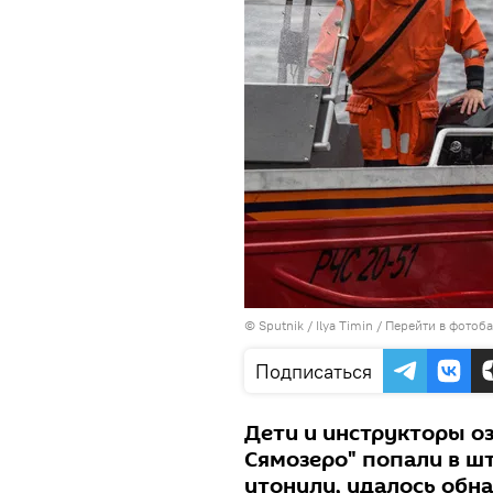
© Sputnik / Ilya Timin
/
Перейти в фотоб
Подписаться
Дети и инструкторы о
Сямозеро" попали в шт
утонули, удалось обна