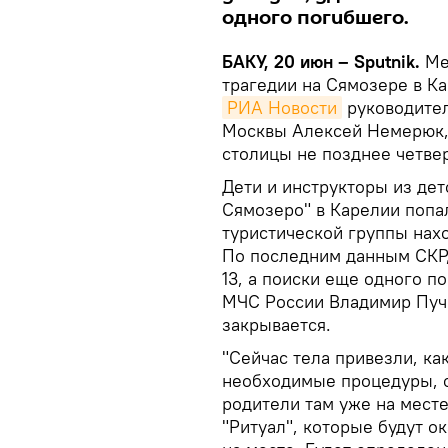
одного погибшего.
БАКУ, 20 июн – Sputnik.
Ме
трагедии на Сямозере в Ка
РИА Новости
руководител
Москвы Алексей Немерюк,
столицы не позднее четвер
Дети и инструкторы из дет
Сямозеро" в Карелии попал
туристической группы нахо
По последним данным СКР, 
13, а поиски еще одного п
МЧС России Владимир Пучк
закрывается.
"Сейчас тела привезли, ка
необходимые процедуры, с
родители там уже на мест
"Ритуал", которые будут о