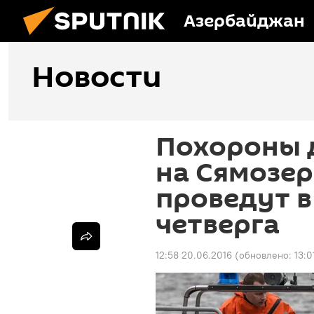
Азербайджан
Новости
Похороны 
на Сямозер
проведут в
четверга
12:58 20.06.2016
(обновлено:
13:0