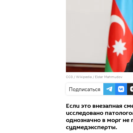
CC0
/
Wikipedia
/
Eldar Mahmudov
Подписаться
Если это внезапная см
исследовано патолого
однозначно в морг не 
судмедэксперты.