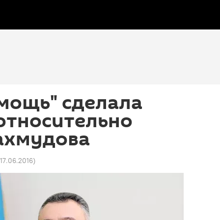
мощь" сделала
относительно
ахмудова
 17.06.2016
)