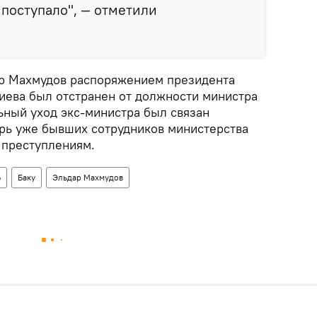
 поступало", — отметили
дар Махмудов распоряжением президента
ева был отстранен от должности министра
ьный уход экс-министра был связан
ерь уже бывших сотрудников министерства
 преступлениям.
Ь
Баку
Эльдар Махмудов