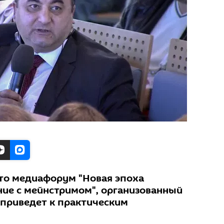
что медиафорум "Новая эпоха
ие с мейнстримом", организованный
 приведет к практическим