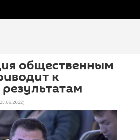
ия общественным
риводит к
 результатам
1 23.09.2022
)