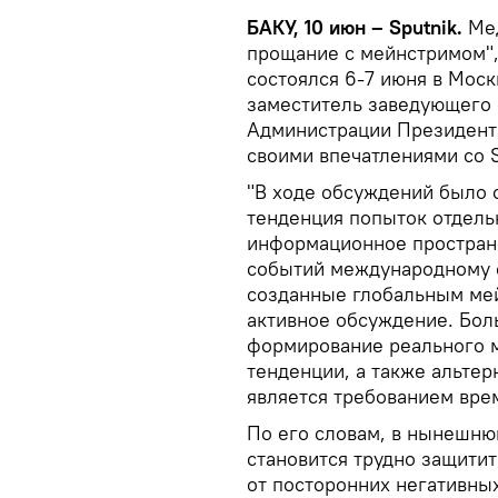
БАКУ, 10 июн – Sputnik.
Мед
прощание с мейнстримом",
состоялся 6-7 июня в Мос
заместитель заведующего
Администрации Президент
своими впечатлениями со 
"В ходе обсуждений было 
тенденция попыток отдельн
информационное пространс
событий международному 
созданные глобальным ме
активное обсуждение. Боль
формирование реального 
тенденции, а также альте
является требованием врем
По его словам, в нынешню
становится трудно защити
от посторонних негативны