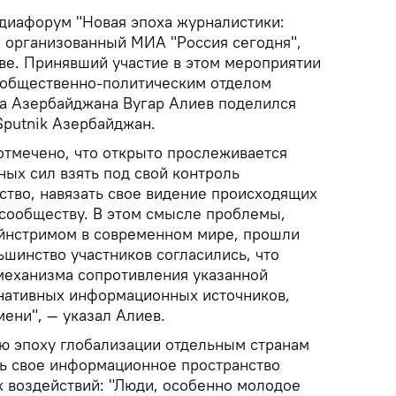
иафорум "Новая эпоха журналистики:
 организованный МИА "Россия сегодня",
кве. Принявший участие в этом мероприятии
 общественно-политическим отделом
а Азербайджана Вугар Алиев поделился
Sputnik Азербайджан.
отмечено, что открыто прослеживается
ых сил взять под свой контроль
тво, навязать свое видение происходящих
сообществу. В этом смысле проблемы,
йнстримом в современном мире, прошли
шинство участников согласились, что
механизма сопротивления указанной
рнативных информационных источников,
ени", — указал Алиев.
ю эпоху глобализации отдельным странам
ть свое информационное пространство
х воздействий: "Люди, особенно молодое