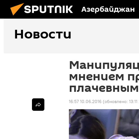
Азербайджан
Новости
Манипуляц
мнением п
плачевным
16:57 10.06.2016
(обновлено:
13:1