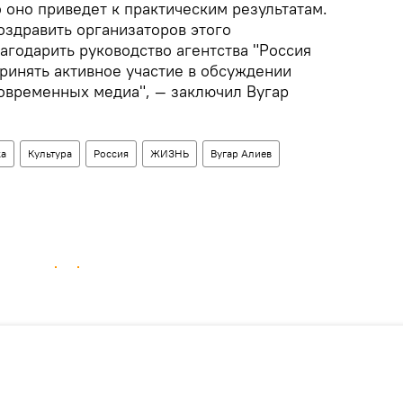
о оно приведет к практическим результатам.
оздравить организаторов этого
агодарить руководство агентства "Россия
ринять активное участие в обсуждении
овременных медиа", — заключил Вугар
ка
Культура
Россия
ЖИЗНЬ
Вугар Алиев