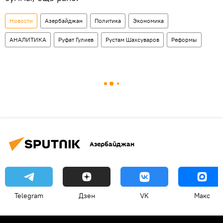
Новости
Азербайджан
Политика
Экономика
АНАЛИТИКА
Руфат Гулиев
Рустам Шахсуваров
Реформы
Азербайджан
Telegram
Дзен
VK
Макс