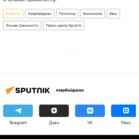
Новости
Азербайджан
Политика
Экономика
Баку
Эльхан Шахиноглу
Пресс-центр Sputnik
Азербайджан
Telegram
Дзен
VK
Макс