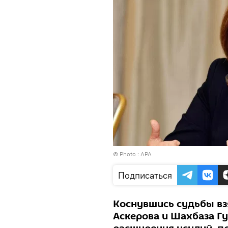
© Photo :
APA
Подписаться
Коснувшись судьбы вз
Аскерова и Шахбаза Г