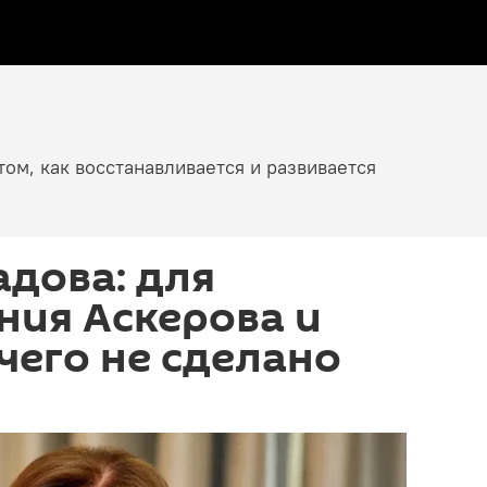
том, как восстанавливается и развивается
дова: для
ния Аскерова и
чего не сделано