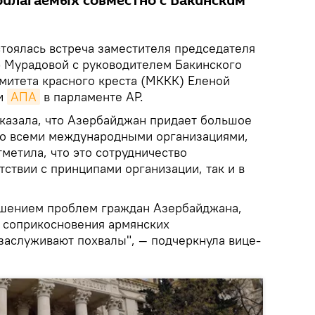
рилагаемых совместно с Бакинским
тоялась встреча заместителя председателя
 Мурадовой с руководителем Бакинского
итета красного креста (МККК) Еленой
ли
АПА
в парламенте АР.
сказала, что Азербайджан придает большое
со всеми международными организациями,
тметила, что это сотрудничество
тствии с принципами организации, так и в
ешением проблем граждан Азербайджана,
 соприкосновения армянских
 заслуживают похвалы", — подчеркнула вице-