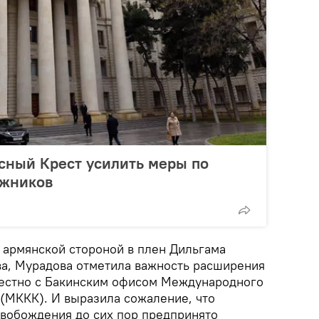
сный Крест усилить меры по
ожников
 армянской стороной в плен Дильгама
ва, Мурадова отметила важность расширения
местно с Бакинским офисом Международного
 (МККК). И выразила сожаление, что
свобождения до сих пор предпринято