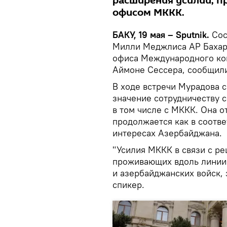
расширения усилий, п
офисом МККК.
БАКУ, 19 мая – Sputnik.
Сос
Милли Меджлиса АР Бахар
офиса Международного ком
Аймоне Сессера, сообщи
В ходе встречи Мурадова 
значение сотрудничеству 
в том числе с МККК. Она о
продолжается как в соотве
интересах Азербайджана.
"Усилия МККК в связи с р
проживающих вдоль линии
и азербайджанских войск,
спикер.