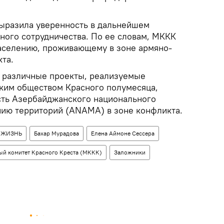
выразила уверенность в дальнейшем
ого сотрудничества. По ее словам, МККК
аселению, проживающему в зоне армяно-
та.
 различные проекты, реализуемые
ким обществом Красного полумесяца,
сть Азербайджанского национального
нию территорий (ANAMA) в зоне конфликта.
ЖИЗНЬ
Бахар Мурадова
Елена Аймоне Сессера
й комитет Красного Креста (МККК)
Заложники