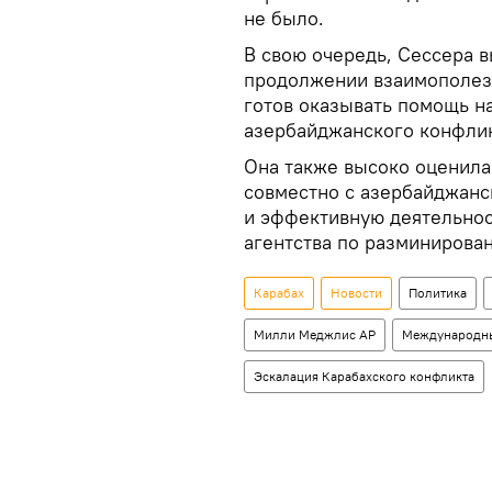
не было.
В свою очередь, Сессера 
продолжении взаимополезн
готов оказывать помощь н
азербайджанского конфлик
Она также высоко оценила
совместно с азербайджанс
и эффективную деятельно
агентства по разминирова
Карабах
Новости
Политика
Милли Меджлис АР
Международны
Эскалация Карабахского конфликта