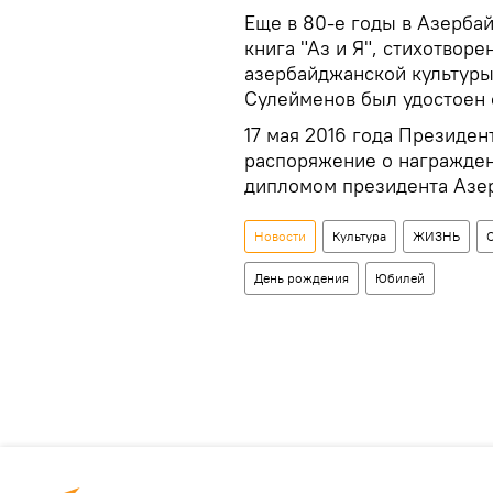
Еще в 80-е годы в Азерба
книга "Аз и Я", стихотворе
азербайджанской культур
Сулейменов был удостоен 
17 мая 2016 года Президе
распоряжение о награжде
дипломом президента Азе
Новости
Культура
ЖИЗНЬ
День рождения
Юбилей