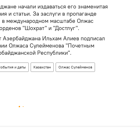
йджане начали издаваться его знаменитая
ния и статьи. За заслуги в пропаганде
ы в международном масштабе Олжас
орденов "Шохрат" и "Достлуг".
нт Азербайджана Ильхам Алиев подписал
нии Олжаса Сулейменова "Почетным
рбайджанской Республики".
События и даты
Казахстан
Олжас Сулейменов