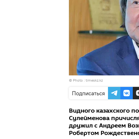
© Photo :
timeskz.kz
Подписаться
Видного казахского п
Сулейменова причисля
дружил с Андреем Воз
Робертом Рождествен