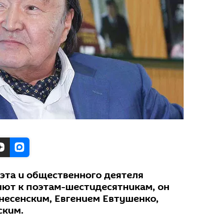
оэта и общественного деятеля
ют к поэтам-шестидесятникам, он
несенским, Евгением Евтушенко,
ским.