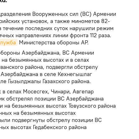
ки.
разделения Вооруженных сил (ВС) Армении
рийских установок, а также минометов 82-
в течение последних суток нарушили режим
чных направлениях линии фронта 112 раза.
служба
Министерства обороны АР.
бороны Азербайджана, ВС Армении
 на безымянных высотах и в селах
ванского района, подвергли обстрелу
 Азербайджана в селе Кехнегышлаг
еле Гызылджалы Газахского района.
 в селах Мосесгех, Чинари, Авгепар
ик обстрелял позиции ВС Азербайджана
 и на безымянных высотах Товузского района
нных на безымянных высотах
были подвергнуты обстрелу позиции ВС
ых высотах Гедабекского района