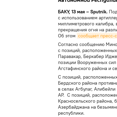
Автономной Республи
БАКУ, 13 мая – Sputnik.
Под
с использованием артилле
миллиметрового калибра, 
прекращения огня на разли
Об этом
сообщает пресс-
Согласно сообщению Мино
с позиций, расположенных
Паравакар, Беркабер Идже
позиции Вооруженных сил
Агстафинского района и с
С позиций, расположенных
Бердского района противн
в селах Агбулаг, Алибейли
АР. С позиций, расположе
Красносельского района, 
Азербайджана на безымянн
республики.