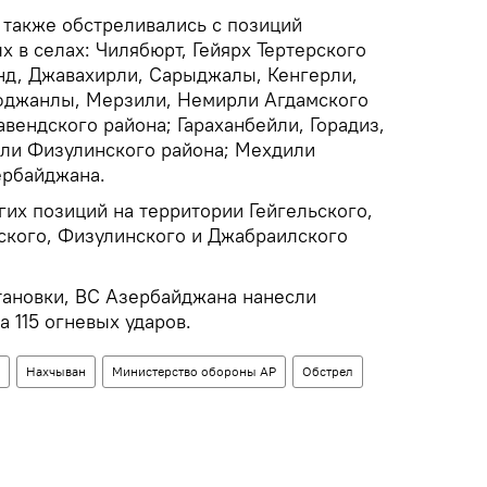
также обстреливались с позиций
 в селах: Чилябюрт, Гейярх Тертерского
нд, Джавахирли, Сарыджалы, Кенгерли,
фджанлы, Мерзили, Немирли Агдамского
вендского района; Гараханбейли, Горадиз,
ли Физулинского района; Мехдили
ербайджана.
гих позиций на территории Гейгельского,
ского, Физулинского и Джабраилского
тановки, ВС Азербайджана нанесли
а 115 огневых ударов.
Нахчыван
Министерство обороны АР
Обстрел