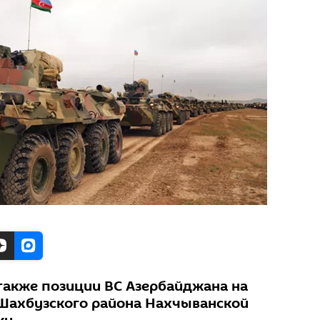
также позиции ВС Азербайджана на
Шахбузского района Нахчыванской