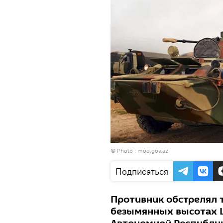
© Photo :
mod.gov.az
Подписаться
Противник обстрелял 
безымянных высотах 