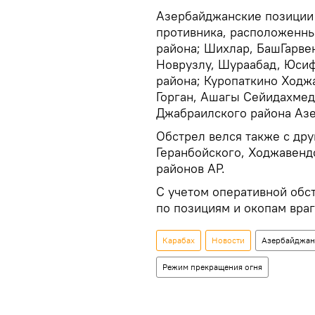
Азербайджанские позиции 
противника, расположенных
района; Шихлар, БашГарве
Новрузлу, Шураабад, Юси
района; Куропаткино Ходжа
Горган, Ашагы Сейидахмед
Джабраилского района Аз
Обстрел велся также с дру
Геранбойского, Ходжавенд
районов АР.
С учетом оперативной обс
по позициям и окопам враг
Карабах
Новости
Азербайджан
Режим прекращения огня