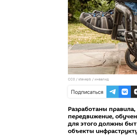
CC0
/
stevepb
/
инвалид
Подписаться
Разработаны правила,
передвижение, обучени
для этого должны быт
объекты инфраструкт