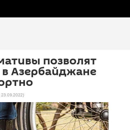
мативы позволят
 в Азербайджане
ортно
0 23.09.2022
)