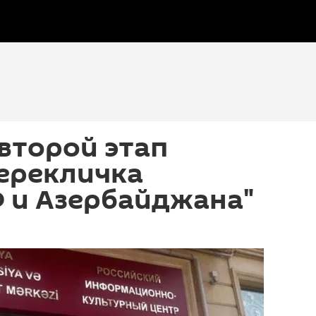
второй этап
ерекличка
 и Азербайджана"