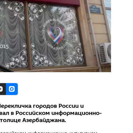
Перекличка городов России и
вал в Российском информационно-
столице Азербайджана.