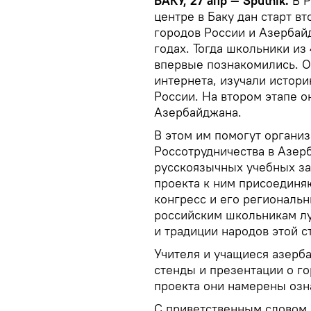
БАКУ, 27 апр — Sputnik.
В Р
центре в Баку дан старт в
городов России и Азербайд
годах. Тогда школьники и
впервые познакомились. О
интернета, изучали истори
России. На втором этапе о
Азербайджана.
В этом им помогут органи
Россотрудничества в Азер
русскоязычных учебных за
проекта к ним присоедин
конгресс и его региональ
российским школьникам лу
и традиции народов этой 
Учителя и учащиеся азерб
стенды и презентации о го
проекта они намерены озн
С приветственным словом 