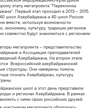
оссийском информационно-культурном
торому этапу мегапроекта "Перекличка
жана". Первый этап проходил в 2013 – 2015
з 40 школ Азербайджана и 40 школ России
ни вместе, используя возможности
ю, экономику, культуру, традиции регионов
ни совместно будут знакомиться с регионами
заторы мегапроекта – представительство
байджане и Ассоциация преподавателей
ведений Азербайджана. На втором этапе
яются Всероссийский азербайджанский
ные структуры. Они намерены помочь
чше познать Азербайджан, культуру
страны.
айджанских школ в этот день представили
родах и регионах Азербайджана. В рамках
акомить с ними своих российских друзей.
к участникам мегапроекта обратились