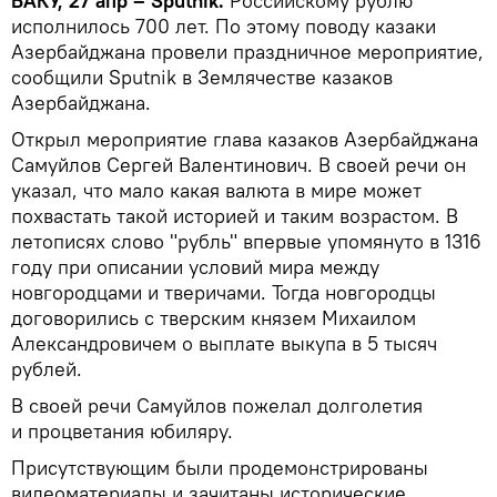
БАКУ, 27 апр – Sputnik.
Российскому рублю
исполнилось 700 лет. По этому поводу казаки
Азербайджана провели праздничное мероприятие,
сообщили
Sputnik
в Землячестве казаков
Азербайджана.
Открыл мероприятие глава казаков Азербайджана
Самуйлов Сергей Валентинович. В своей речи он
указал, что мало какая валюта в мире может
похвастать такой историей и таким возрастом. В
летописях слово "рубль" впервые упомянуто в 1316
году при описании условий мира между
новгородцами и тверичами. Тогда новгородцы
договорились с тверским князем Михаилом
Александровичем о выплате выкупа в 5 тысяч
рублей.
В своей речи Самуйлов пожелал долголетия
и процветания юбиляру.
Присутствующим были продемонстрированы
видеоматериалы и зачитаны исторические