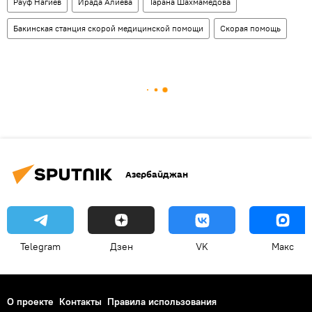
Рауф Нагиев
Ирада Алиева
Тарана Шахмамедова
Бакинская станция скорой медицинской помощи
Скорая помощь
Азербайджан
Telegram
Дзен
VK
Макс
О проекте
Контакты
Правила использования