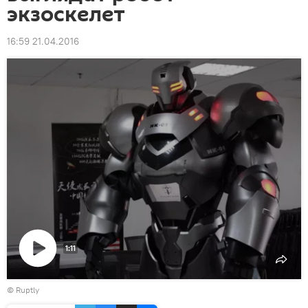
экзоскелет
16:59 21.04.2016
1:11
Воспроизвести
©
Ruptly
видео