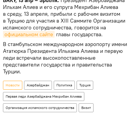
БАКУ, 13 апр – Sputnik.
Президент Азербайджана
Ильхам Алиев и его супруга Мехрибан Алиева
в среду, 13 апреля, прибыли с рабочим визитом
в Турцию для участия в XIII Саммите Организации
исламского сотрудничества, говорится на
официальном сайте
главы государства.
В стамбульском международном аэропорту имени
Ататюрка Президента Ильхама Алиева и первую
леди встречали высокопоставленные
представители государства и правительства
Турции.
Новости
Азербайджан
Политика
Турция
Первая леди Азербайджана Мехрибан Алиева
Организация исламского сотрудничества
Визит