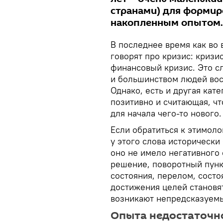
странами) для формир
накопленным опытом.
В последнее время как во в
говорят про кризис: кризи
финансовый кризис. Это с
и большинством людей вос
Однако, есть и другая кат
позитивно и считающая, чт
для начала чего-то нового.
Если обратиться к этимоло
у этого слова исторически
оно не имело негативного с
решение, поворотный пунк
состояния, перелом, сост
достижения целей становят
возникают непредсказуемы
Опыта недостаточн