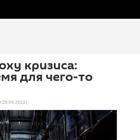
поху кризиса:
мя для чего-то
9 23.09.2022
)