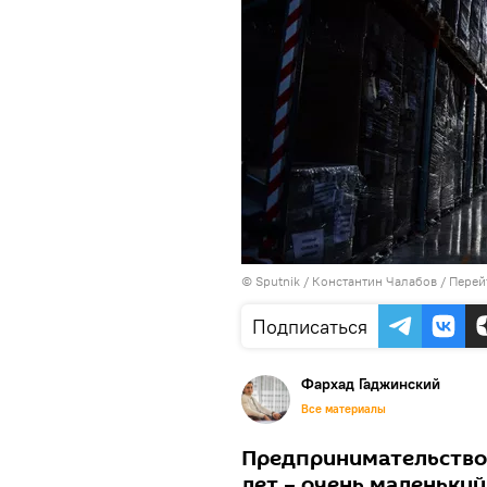
© Sputnik / Константин Чалабов
/
Перей
Подписаться
Фархад Гаджинский
Все материалы
Предпринимательство 
лет – очень маленький