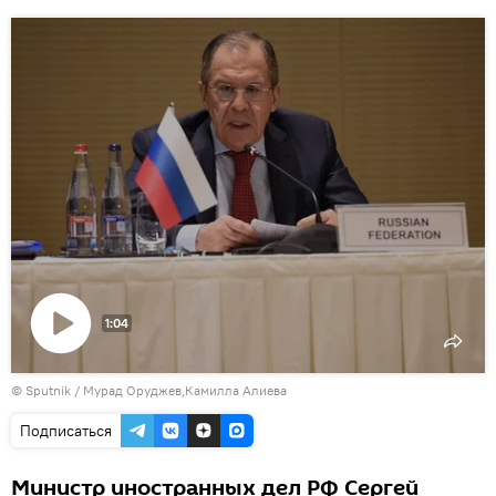
1:04
Воспроизвести
© Sputnik / Мурад Оруджев,Камилла Алиева
видео
Подписаться
Министр иностранных дел РФ Сергей