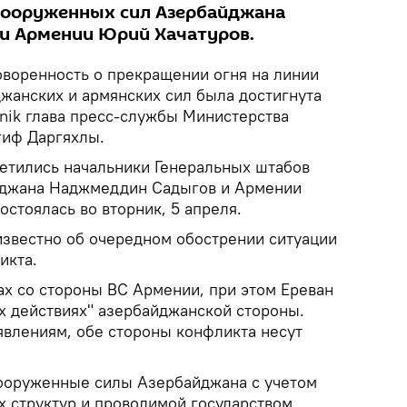
Вооруженных сил Азербайджана
и Армении Юрий Хачатуров.
воренность о прекращении огня на линии
жанских и армянских сил была достигнута
tnik глава пресс-службы Министерства
гиф Даргяхлы.
ретились начальники Генеральных штабов
джана Наджмеддин Садыгов и Армении
остоялась во вторник, 5 апреля.
 известно об очередном обострении ситуации
икта.
ах со стороны ВС Армении, при этом Ереван
х действиях" азербайджанской стороны.
влениям, обе стороны конфликта несут
Вооруженные силы Азербайджана с учетом
 структур и проводимой государством