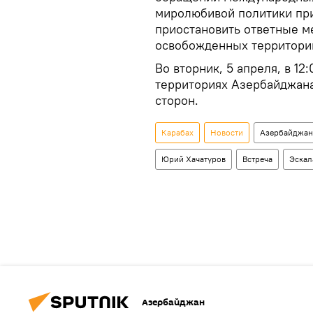
миролюбивой политики пр
приостановить ответные м
освобожденных территори
Во вторник, 5 апреля, в 1
территориях Азербайджан
сторон.
Карабах
Новости
Азербайджан
Юрий Хачатуров
Встреча
Эскал
Азербайджан