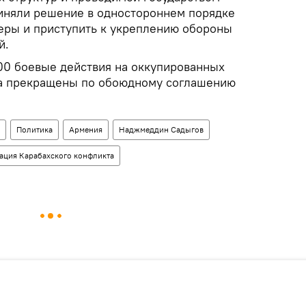
иняли решение в одностороннем порядке
еры и приступить к укреплению обороны
й.
2:00 боевые действия на оккупированных
а прекращены по обоюдному соглашению
Политика
Армения
Наджмеддин Садыгов
ация Карабахского конфликта