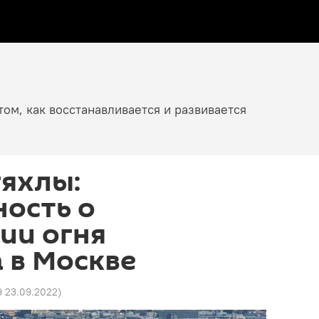
том, как восстанавливается и развивается
яхлы:
ость о
ии огня
 в Москве
9 23.09.2022
)