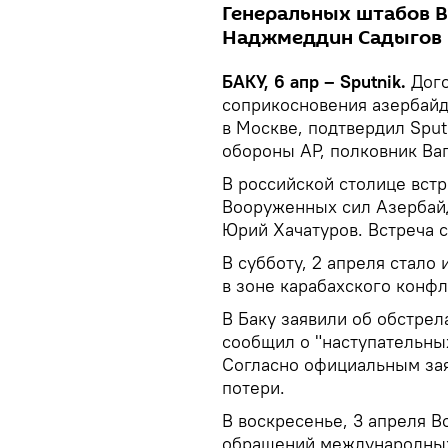
Генеральных штабов 
Наджмеддин Садыгов 
БАКУ, 6 апр – Sputnik.
Дого
соприкосновения азербайд
в Москве, подтвердил Spu
обороны АР, полковник Ва
В российской столице вст
Вооруженных сил Азербай
Юрий Хачатуров. Встреча с
В субботу, 2 апреля стало
в зоне карабахского конфл
В Баку заявили об обстрел
сообщил о "наступательны
Согласно официальным зая
потери.
В воскресенье, 3 апреля 
обращений международных