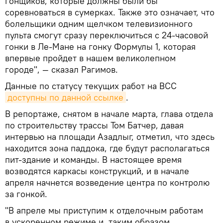
гонщиков, которые должны были бы
соревноваться в сумерках. Также это означает, что
болельщики одним щелчком телевизионного
пульта смогут сразу переключиться с 24-часовой
гонки в Ле-Мане на гонку Формулы 1, которая
впервые пройдет в нашем великолепном
городе", — сказал Рагимов.
Данные по статусу текущих работ на BCC
доступны по данной ссылке
.
В репортаже, снятом в начале марта, глава отдела
по строительству трассы Том Батчер, давая
интервью на площади Азадлыг, отметил, что здесь
находится зона паддока, где будут располагаться
пит-здание и команды. В настоящее время
возводятся каркасы конструкций, и в начале
апреля начнется возведение центра по контролю
за гонкой.
"В апреле мы приступим к отделочным работам
в ускоренном режиме и, таким образом,