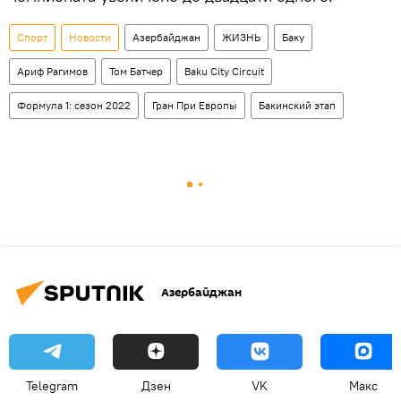
Спорт
Новости
Азербайджан
ЖИЗНЬ
Баку
Ариф Рагимов
Том Батчер
Baku City Circuit
Формула 1: сезон 2022
Гран При Европы
Бакинский этап
Азербайджан
Telegram
Дзен
VK
Макс