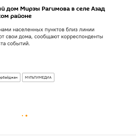
й дом Мирзы Рагимова в селе Азад
ком районе
нами населенных пунктов близ линии
ют свои дома, сообщают корреспонденты
та событий.
ербайджан
МУЛЬТИМЕДИА