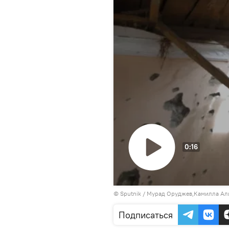
0:16
Воспроизвести
© Sputnik / Мурад Оруджев,Камилла Ал
видео
Подписаться