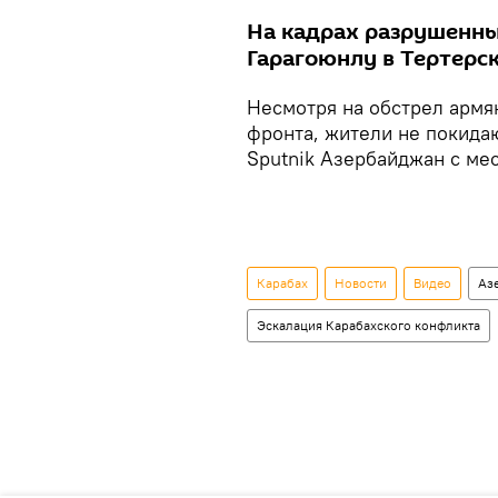
На кадрах разрушенны
Гарагоюнлу в Тертерс
Несмотря на обстрел армя
фронта, жители не покида
Sputnik Азербайджан с мес
Карабах
Новости
Видео
Аз
Эскалация Карабахского конфликта