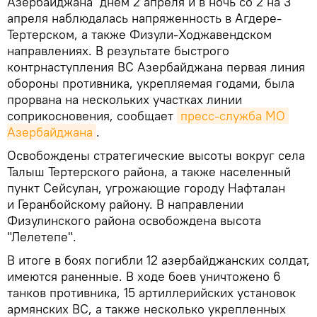
Азербайджана днем 2 апреля и в ночь со 2 на 3
апреля наблюдалась напряженность в Агдере-
Тертерском, а также Физули-Ходжавендском
направлениях. В результате быстрого
контрнаступления ВС Азербайджана первая линия
обороны противника, укрепляемая годами, была
прорвана на нескольких участках линии
соприкосновения, сообщает
пресс-служба МО 
Азербайджана
.
Освобождены стратегические высоты вокруг села
Талыш Тертерского района, а также населенный
пункт Сейсулан, угрожающие городу Нафталан
и Геранбойскому району. В направлении
Физулинского района освобождена высота
"Лелетепе".
В итоге в боях погибли 12 азербайджанских солдат,
имеются раненные. В ходе боев уничтожено 6
танков противника, 15 артиллерийских установок
армянских ВС, а также несколько укрепленных