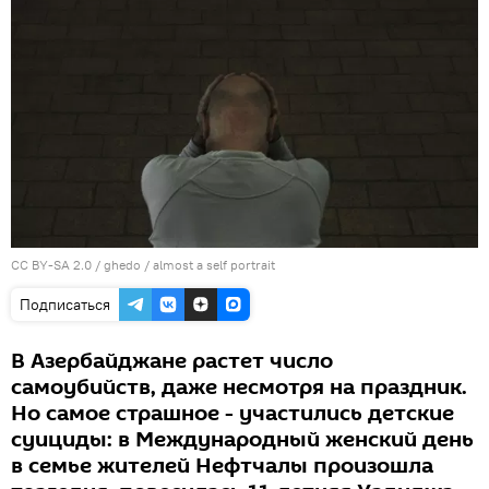
CC BY-SA 2.0
/
ghedo
/
almost a self portrait
Подписаться
В Азербайджане растет число
самоубийств, даже несмотря на праздник.
Но самое страшное - участились детские
суициды: в Международный женский день
в семье жителей Нефтчалы произошла