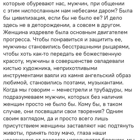
которые обуревают нас, мужчин, при общении
с этим ниспосланным нам небесами даром? Была
бы цивилизация, если бы не было ее? И дело
здесь не в деторождении, а совсем в другом.
Женщина издревле была основным двигателем
прогресса. Чтобы понравиться и защитить ее,
мужчины становились бесстрашными рыцарями,
чтобы хоть как-то передать ее божественную
красоту, мужчины в совершенстве овладевали
кистью художника, неприхотливыми
инструментами ваяли из камня ангельский образ
любимой, становились поэтами, музыкантами.
Когда мы говорим – менестрели и трубадуры, мы
подразумеваем мужчин, которых без наличия
женщин просто не было бы. Кому бы, в таком
случае, они посвящали свои творения? Одним
своим взглядом, да и просто всего лишь
присутствием женщины заставляют нас подтянуть
животы, принять позу мачо, глаза наши
независимо от возраста наполняются блеском, мы