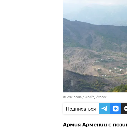
©
Wikipedia
/
Ondřej Žváček
Подписаться
Армия Армении с пози