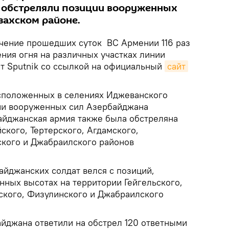
 обстреляли позиции вооруженных
захском районе.
чение прошедших суток ВС Армении 116 раз
ия огня на различных участках линии
т Sputnik со ссылкой на официальный
сайт
сположенных в селениях Иджеванского
ии вооруженных сил Азербайджана
байджанская армия также была обстреляна
йского, Тертерского, Агдамского,
кого и Джабраилского районов
айджанских солдат велся с позиций,
ных высотах на территории Гейгельского,
ского, Физулинского и Джабраилского
джана ответили на обстрел 120 ответными