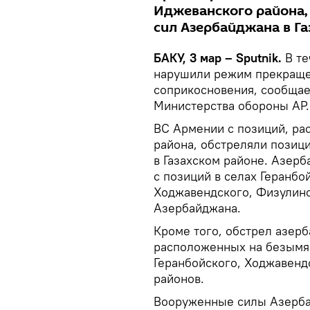
Иджеванского района,
сил Азербайджана в Га
БАКУ, 3 мар – Sputnik.
В те
нарушили режим прекращен
соприкосновения, сообщае
Министерства обороны АР.
ВС Армении с позиций, ра
района, обстреляли позиц
в Газахском районе. Азер
с позиций в селах Геранбо
Ходжавендского, Физулинс
Азербайджана.
Кроме того, обстрел азерб
расположенных на безымян
Геранбойского, Ходжавенд
районов.
Вооруженные силы Азербай