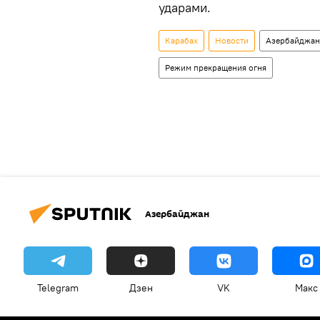
ударами.
Карабах
Новости
Азербайджан
Режим прекращения огня
Азербайджан
Telegram
Дзен
VK
Макс