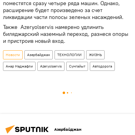
поместятся сразу четыре ряда машин. Однако,
расширение будет произведено за счет
ликвидации части полосы зеленых насаждений.
Также Azeryolservis намерено удлинить
биляджарский наземный переход, разнеся опоры
и пристроив новый вход.
Новости
Азербайджан
ТЕХНОЛОГИИ
ЖИЗНЬ
Анар Наджафли
Azeryolservis
Сумгайыт
Автодорога
Азербайджан