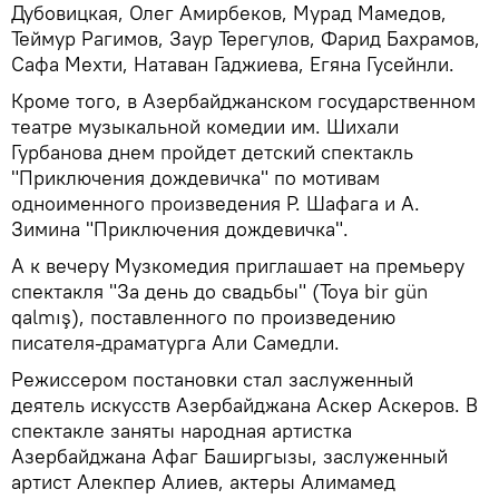
Дубовицкая, Олег Амирбеков, Мурад Мамедов,
Теймур Рагимов, Заур Терегулов, Фарид Бахрамов,
Сафа Мехти, Натаван Гаджиева, Егяна Гусейнли.
Кроме того, в Азербайджанском государственном
театре музыкальной комедии им. Шихали
Гурбанова днем пройдет детский спектакль
"Приключения дождевичка" по мотивам
одноименного произведения Р. Шафага и А.
Зимина "Приключения дождевичка".
А к вечеру Музкомедия приглашает на премьеру
спектакля "За день до свадьбы" (Toya bir gün
qalmış), поставленного по произведению
писателя-драматурга Али Самедли.
Режиссером постановки стал заслуженный
деятель искусств Азербайджана Аскер Аскеров. В
спектакле заняты народная артистка
Азербайджана Афаг Баширгызы, заслуженный
артист Алекпер Алиев, актеры Алимамед