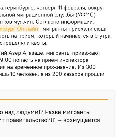
катеринбурге, четверг, 11 февраля, вокруг
альной миграционной службы (УФМС)
ятков мужчин. Согласно информации,
инбург Он-лайн
, мигранты приехали сюда
асть на прием, который начинается в 9 утра.
аспределяли квоты.
тий Азер Агазаде, мигранты приезжают
в 9:00 попасть на прием инспектора
ия на временное проживание. Из 300
шь 10 человек, а из 200 казахов прошли
во над людьми!? Разве мигранты
ит правительство?!!" – возмущается