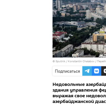
© Sputnik / Konstantin Chalabov
/
Перейт
Подписаться
Недовольные азербайд
здания управления фе
выражая свое недовол
азербайджанской диа