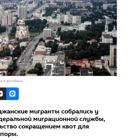
и в фотобанк
жанские мигранты собрались у
деральной миграционной службы,
ьство сокращением квот для
споры.