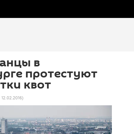
анцы в
урге протестуют
атки квот
2 12.02.2016
)