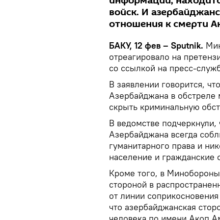
информации, находитс
войск. И азербайджанс
отношения к смерти А
БАКУ, 12 фев – Sputnik.
Мин
отреагировало на претенз
со ссылкой на пресс-служ
В заявлении говорится, чт
Азербайджана в обстреле 
скрыть криминальную обст
В ведомстве подчеркнули, 
Азербайджана всегда соб
гуманитарного права и ни
население и гражданские 
Кроме того, в Минобороны 
стороной в распространен
от линии соприкосновения
что азербайджанская стор
человека по имени Акоп А