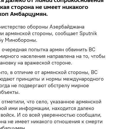
я далеко от линии соприкосновения
кая сторона не имеет никакого
коп Амбарцумян.
истерство обороны Азербайджана
ии армянской стороны, сообщает Sputnik
бу Минобороны.
о очередная попытка армян обвинить ВС
мирного населения направлена на то, чтобы
ановку на вражеской стороне.
что, в отличие от армянской стороны, ВС
людают принципы и нормы международного
когда не подвергают обстрелу мирное
объекты.
отметили, что село, указанное армянской
ной ими информации, находится далеко
 войск. И со всей уверенностью сообщали,
она не имеет никакого отношения к смерти
мбарцумян.