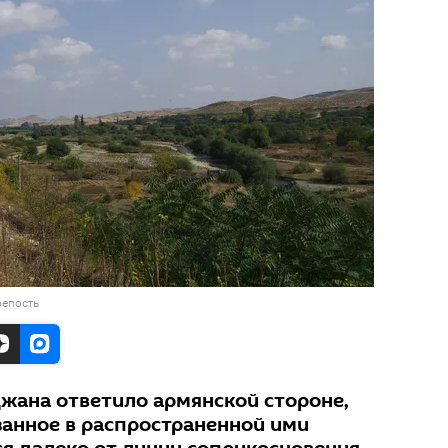
репость
ана ответило армянской стороне,
азанное в распространенной ими