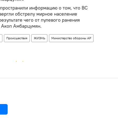
пространили информацию о том, что ВС
вергли обстрелу мирное население
результате чего от пулевого ранения
и Акоп Амбарцумян.
Происшествия
ЖИЗНЬ
Министерство обороны АР