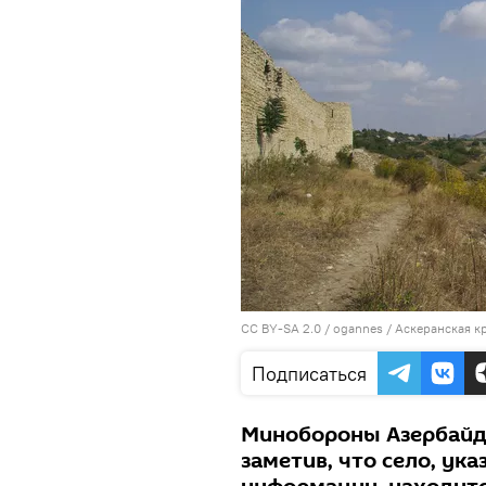
CC BY-SA 2.0
/
ogannes
/
Аскеранская к
Подписаться
Минобороны Азербайдж
заметив, что село, ук