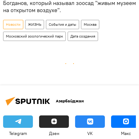
Богданов, который называл зоосад "живым музеем
на открытом воздухе".
Новости
ЖИЗНЬ
События и даты
Москва
Московский зоологический парк
Дата создания
Азербайджан
Telegram
Дзен
VK
Макс