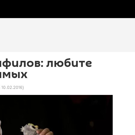
нфилов: любите
имых
6 10.02.2016
)