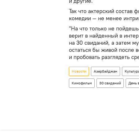
и другие.
Так что актерский состав 
комедии — не менее интр
"На что только не пойдешь
верит в найденный в интер
на 30 свиданий, а затем м
остаться бы живой после 
и пробовать разглядеть ср
Новости
Азербайджан
Культур
Кинофильм
30 свиданий
День 