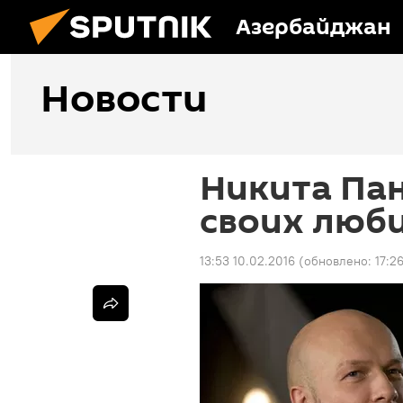
Азербайджан
Новости
Никита Па
своих люб
13:53 10.02.2016
(обновлено:
17:2