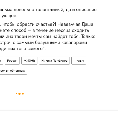
фильма довольно талантливый, да и описание
игующее:
, чтобы обрести счастье?! Невезучая Даша
нете способ — в течение месяца сходить
ужчина твоей мечты сам найдет тебя. Только
встреч с самыми безумными кавалерами
еди них того самого".
а
Россия
ЖИЗНЬ
Никита Панфилов
Фильм
всех влюбленных