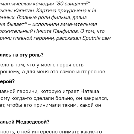
омантическая комедия "30 свиданий"
ьяны Капитан. Картина приурочена к 14
нных. Главные роли фильма, девиз
не бывает" – исполнили замечательная
рожительный Никита Панфилов. О том, что
принц главной героини, рассказал Sputnik сам
лись на эту роль?
Дело в том, что у моего героя есть
орошему, а для меня это самое интересное.
герой?
лавной героини, которую играет Наташа
ому когда-то сделали больно, он закрылся,
ет, чтобы его принимали таким, какой он
атальей Медведевой?
ность, с ней интересно снимать какие-то