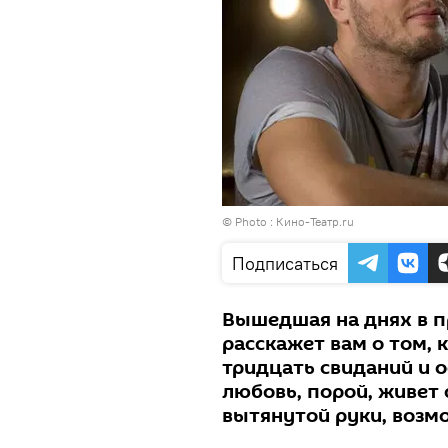
© Photo :
Кино-Театр.ru
Подписаться
Вышедшая на днях в п
расскажет вам о том, 
тридцать свиданий и о
любовь, порой, живет 
вытянутой руки, возмо