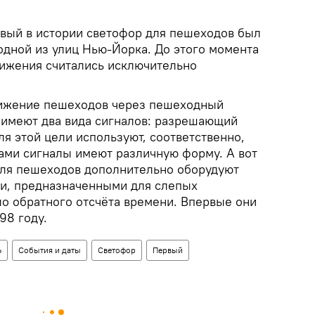
вый в истории светофор для пешеходов был
 одной из улиц Нью-Йорка. До этого момента
ижения считались исключительно
ижение пешеходов через пешеходный
и имеют два вида сигналов: разрешающий
я этой цели используют, соответственно,
Сами сигналы имеют различную форму. А вот
ля пешеходов дополнительно оборудуют
и, предназначенными для слепых
ло обратного отсчёта времени. Впервые они
98 году.
Ь
События и даты
Светофор
Первый