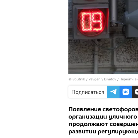
© Sputnik / Yevgeniy Biyatov
/
Перейти в
Подписаться
Появление светофоров
организации уличного
продолжают совершенс
развитии регулирующ