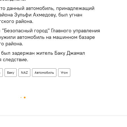
что данный автомобиль, принадлежащий
йона Зульфи Ахмедову, был угнан
гского района.
 "Безопасный город" Главного управления
ружили автомобиль на машинном базаре
го района.
й был задержан житель Баку Джамал
я следствие.
Ь
Баку
NAZ
Автомобиль
Угон