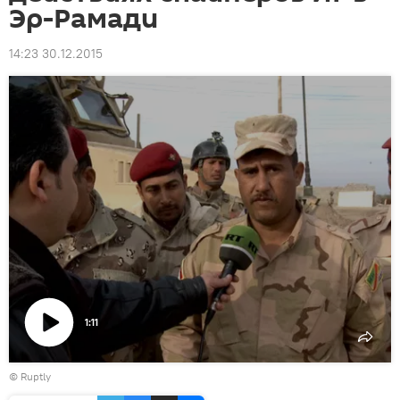
Эр-Рамади
14:23 30.12.2015
1:11
Воспроизвести
©
Ruptly
видео