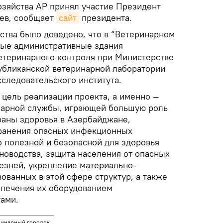
озяйства АР принял участие Президент
ев, сообщает
сайт
президента.
ства было доведено, что в “Ветеринарном
вые административные здания
етеринарного контроля при Министерстве
публиканской ветеринарной лаборатории
следовательского института.
 цель реализации проекта, а именно —
нарной службы, играющей большую роль
раны здоровья в Азербайджане,
ранения опасных инфекционных
о полезной и безопасной для здоровья
новодства, защита населения от опасных
езней, укрепление материально-
ованных в этой сфере структур, а также
спечения их оборудованием
ами.
ринарный городок