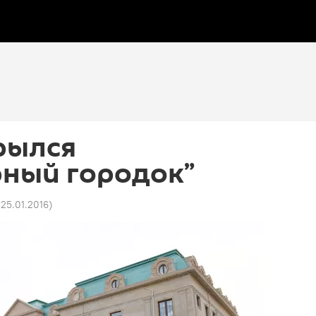
рылся
рный городок”
 25.01.2016
)