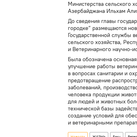
Министерства сельского х
Азербайджана Ильхам Али
До сведения главы государ
городке” размещаются но
Государственной службы в
сельского хозяйства, Рес
и Ветеринарного научно-ис
Была обозначена основная
улучшение работы ветери
в вопросах санитарии и ох
предотвращение распрост
заболеваний, производств
человека продукции живот
для людей и животных бол
технической базы задейств
создание условий для обе
и ветеринарными препарат
Новости
ЖИЗНЬ
Баку
Вете