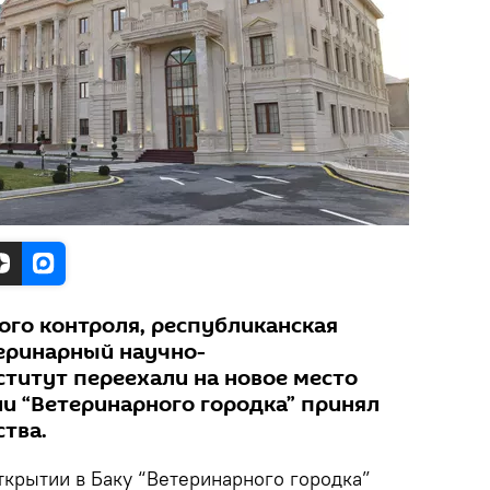
ого контроля, республиканская
теринарный научно-
ститут переехали на новое место
ии “Ветеринарного городка” принял
ства.
ткрытии в Баку “Ветеринарного городка”