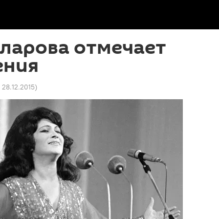
нларова отмечает
ения
 28.12.2015
)