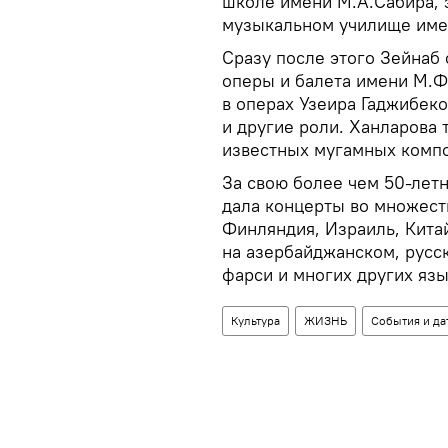
школе имени М.А.Сабира, 
музыкальном училище име
Сразу после этого Зейнаб
оперы и балета имени М.Ф
в операх Узеира Гаджибеко
и другие роли. Ханларова
известных мугамных комп
За свою более чем 50-лет
дала концерты во множеств
Финляндия, Израиль, Китай
на азербайджанском, русс
фарси и многих других язы
Культура
ЖИЗНЬ
События и да