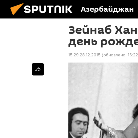
Азербайджан
Зейнаб Ха
день рожд
15:29 28.12.2015
(обновлено:
16:22