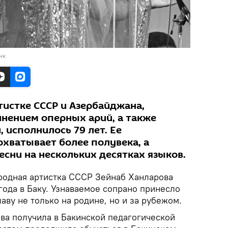
нк
тистке СССР и Азербайджана,
лнением оперных арий, а также
 исполнилось 79 лет. Ее
охватывает более полувека, а
сни на нескольких десятках языков.
одная артистка СССР Зейнаб Ханларова
года в Баку. Узнаваемое сопрано принесло
аву не только на родине, но и за рубежом.
ва получила в Бакинской педагогической