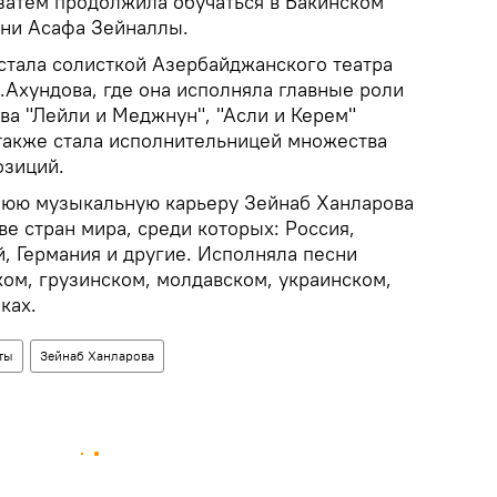
затем продолжила обучаться в Бакинском
ни Асафа Зейналлы.
 стала солисткой Азербайджанского театра
.Ахундова, где она исполняла главные роли
ва "Лейли и Меджнун", "Асли и Керем"
 также стала исполнительницей множества
озиций.
нюю музыкальную карьеру Зейнаб Ханларова
е стран мира, среди которых: Россия,
, Германия и другие. Исполняла песни
ком, грузинском, молдавском, украинском,
ках.
ты
Зейнаб Ханларова