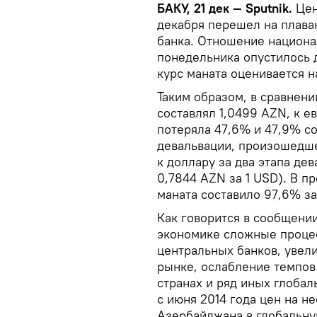
БАКУ, 21 дек — Sputnik.
Цен
декабря перешел на плава
банка. Отношение национа
понедельника опустилось д
курс маната оценивается н
Таким образом, в сравнени
составлял 1,0499 AZN, к е
потеряла 47,6% и 47,9% со
девальвации, произошедше
к доллару за два этапа де
0,7844 AZN за 1 USD). В 
маната составило 97,6% за
Как говорится в сообщени
экономике сложные проце
центральных банков, увел
рынке, ослабление темпов
странах и ряд иных глоба
с июня 2014 года цен на н
Азербайджана в глобальну