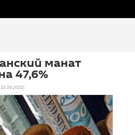
анский манат
на 47,6%
 23.09.2022
)