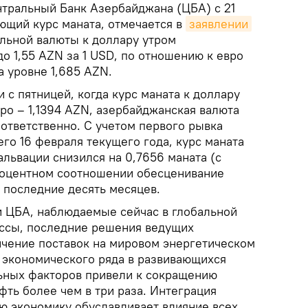
тральный Банк Азербайджана (ЦБА) с 21
ющий курс маната, отмечается в
заявлении
льной валюты к доллару утром
о 1,55 AZN за 1 USD, по отношению к евро
а уровне 1,685 AZN.
и с пятницей, когда курс маната к доллару
вро – 1,1394 AZN, азербайджанская валюта
ответственно. С учетом первого рывка
го 16 февраля текущего года, курс маната
вальвации снизился на 0,7656 маната (с
процентном соотношении обесценивание
 последние десять месяцев.
и ЦБА, наблюдаемые сейчас в глобальной
ссы, последние решения ведущих
ичение поставок на мировом энергетическом
 экономического ряда в развивающихся
льных факторов привели к сокращению
ефть более чем в три раза. Интеграция
ю экономику обуславливает влияние всех