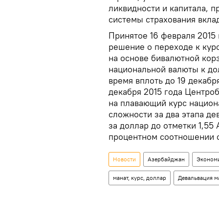
ликвидности и капитала, 
системы страхования вкла
Принятое 16 февраля 2015
решение о переходе к кур
на основе бивалютной корз
национальной валюты к до
время вплоть до 19 декабр
декабря 2015 года Центро
на плавающий курс национ
сложности за два этапа де
за доллар до отметки 1,55 
процентном соотношении о
Новости
Азербайджан
Эконом
манат, курс, доллар
Девальвация м