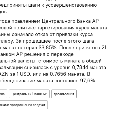
предприняты шаги к усовершенствованию
дов.
 года правлением Центрального Банка АР
совой политике таргетирования курса маната
ины означало отказ от привязки курса
ллару. За прошедшее после этого шага
я манат потерял 33,85%. После принятого 21
банком АР решения о переходе
альной валюты, стоимость маната в общей
вальвации снизилась с уровня 0,7844 маната
AZN за 1 USD, или на 0,7656 маната. В
бесценивание маната составило 97,6%.
ика
Центральный банк АР
девальвация
аната: продолжение следует