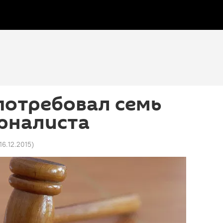
потребовал семь
рналиста
16.12.2015
)