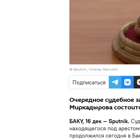
© Sputnik / Andrey Starostin
Подписаться
Очередное судебное з
Миркадырова состоитс
БАКУ, 16 дек — Sputnik.
Суд
находящегося под аресто
продолжился сегодня в Ба