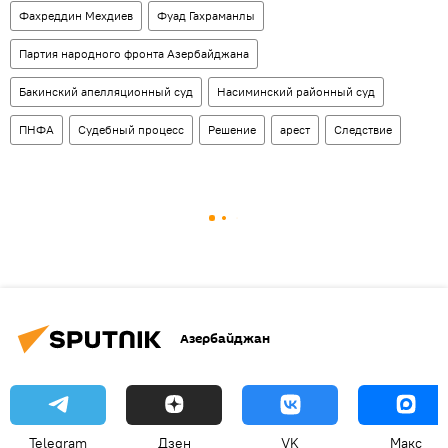
Фахреддин Мехдиев
Фуад Гахраманлы
Партия народного фронта Азербайджана
Бакинский апелляционный суд
Насиминский районный суд
ПНФА
Судебный процесс
Решение
арест
Следствие
Азербайджан
Telegram
Дзен
VK
Макс