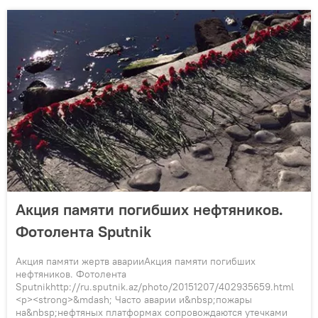
Акция памяти погибших нефтяников.
Фотолента Sputnik
Акция памяти жертв аварииАкция памяти погибших
нефтяников. Фотолента
Sputnikhttp://ru.sputnik.az/photo/20151207/402935659.html
<p><strong>&mdash; Часто аварии и&nbsp;пожары
на&nbsp;нефтяных платформах сопровождаются утечками