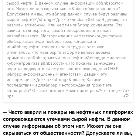
сырой нефти. В данном случае информации об&nbsp;этом
нет. Может ли она скрываться от&nbsp;общественности?
Допускаете ли вы, что в&nbsp;данном случае будут разливы
сырой нефти?</strong></p> <p>&mdash;&nbsp;Я думаю, что
разливы возможны. Или нефти или&nbsp;конденсата. Это
зависит от&nbsp;того, какой непосредственно пласт
разрабатывался. Месторождения нефтегазоконденсатные,
и&nbsp;каков будет выброс газа, конденсата
или&nbsp;нефти, говорить пока трудно, хотя уже
отмечалось, что на&nbsp;платформе велась добыча
примерно до&nbsp;тысячи тонн нефти и&nbsp;до миллиона
кубометров газа в&nbsp;сутки. Но пока мы вынуждены
верить предварительному заявлению руководства ГНКР
и&nbsp;информационным агентствам, давшим эту
информацию.</p> <p><strong>&mdash; Какими
последствиями для&nbsp;месторождения грозит эта
катастрофа? О каких потерях может идти речь?</strong></p>
<p>
— Часто аварии и пожары на нефтяных платформах
сопровождаются утечками сырой нефти. В данном
случае информации об этом нет. Может ли она
скрываться от общественности? Допускаете ли вы,