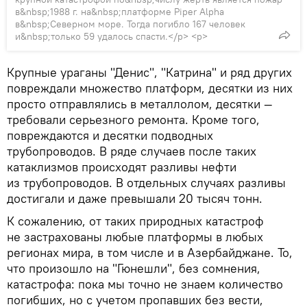
в&nbsp;1988 г. на&nbsp;платформе Piper Alpha
в&nbsp;Северном море. Тогда погибло 167 человек
и&nbsp;только 59 удалось спасти.</p> <p>
Крупные ураганы "Денис", "Катрина" и ряд других
повреждали множество платформ, десятки из них
просто отправлялись в металлолом, десятки —
требовали серьезного ремонта. Кроме того,
повреждаются и десятки подводных
трубопроводов. В ряде случаев после таких
катаклизмов происходят разливы нефти
из трубопроводов. В отдельных случаях разливы
достигали и даже превышали 20 тысяч тонн.
К сожалению, от таких природных катастроф
не застрахованы любые платформы в любых
регионах мира, в том числе и в Азербайджане. То,
что произошло на "Гюнешли", без сомнения,
катастрофа: пока мы точно не знаем количество
погибших, но с учетом пропавших без вести,