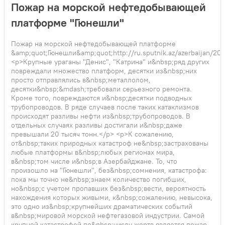
Пожар на морской нефтедобывающей
платформе "Гюнешли"
Пожар на морской нефтедобывающей платформе
&amp;quot;Гюнешли&amp;quot;http://ru.sputnik.az/azerbaijan/2
<p>Крупные ураганы "Денис", "Катрина" и&nbsp;ряд других
повреждали множество платформ, десятки из&nbsp;них
просто отправлялись в&nbsp;металлолом,
десятки&nbsp;&mdash;требовали серьезного ремонта.
Кроме того, повреждаются и&nbsp;десятки подводных
трубопроводов. В ряде случаев после таких катаклизмов
происходят разливы нефти из&nbsp;трубопроводов. В
отдельных случаях разливы достигали и&nbsp;даже
превышали 20 тысяч тонн.</p> <p>К сожалению,
от&nbsp;таких природных катастроф не&nbsp;застрахованы
любые платформы в&nbsp;любых регионах мира,
в&nbsp;том числе и&nbsp;в Азербайджане. То, что
произошло на "Гюнешли", без&nbsp;сомнения, катастрофа:
пока мы точно не&nbsp;знаем количество погибших,
но&nbsp;с учетом пропавших без&nbsp;вести, вероятность
нахождения которых живыми, к&nbsp;сожалению, невысока,
это одно из&nbsp;крупнейших драматических событий
в&nbsp;мировой морской нефтегазовой индустрии. Самой
крупной катастрофой по&nbsp;числу жертв является пожар