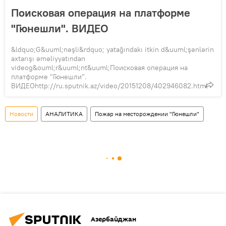
Поисковая операция на платформе
"Гюнешли". ВИДЕО
&ldquo;G&uuml;nəşli&rdquo; yatağındakı itkin d&uuml;şənlərin
axtarışı əməliyyatından
videog&ouml;r&uuml;nt&uuml;Поисковая операция на
платформе "Гюнешли".
ВИДЕОhttp://ru.sputnik.az/video/20151208/402946082.html
Новости
АНАЛИТИКА
Пожар на месторождении "Гюнешли"
Азербайджан