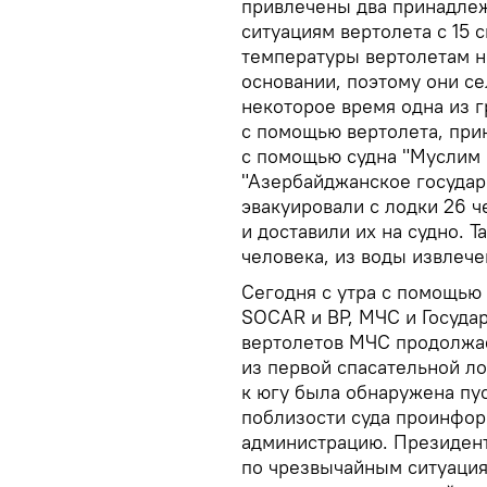
привлечены два принадле
ситуациям вертолета с 15 
температуры вертолетам н
основании, поэтому они се
некоторое время одна из 
с помощью вертолета, при
с помощью судна "Муслим
"Азербайджанское государ
эвакуировали с лодки 26 ч
и доставили их на судно. 
человека, из воды извлечен
Сегодня с утра с помощью
SOCAR и BP, МЧС и Госуда
вертолетов МЧС продолжае
из первой спасательной л
к югу была обнаружена пус
поблизости суда проинфор
администрацию. Президен
по чрезвычайным ситуаци