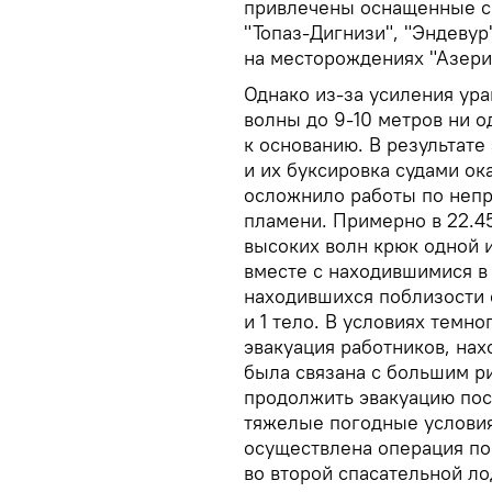
привлечены оснащенные с
"Топаз-Дигнизи", "Эндевур
на месторождениях "Азери
Однако из-за усиления ур
волны до 9-10 метров ни о
к основанию. В результате
и их буксировка судами о
осложнило работы по неп
пламени. Примерно в 22.45
высоких волн крюк одной и
вместе с находившимися в
находившихся поблизости с
и 1 тело. В условиях темн
эвакуация работников, нах
была связана с большим р
продолжить эвакуацию посл
тяжелые погодные условия
осуществлена операция по
во второй спасательной ло