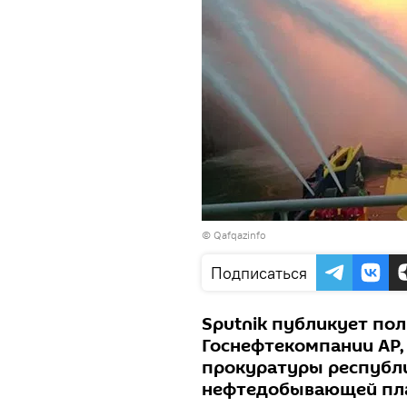
© Qafqazinfo
Подписаться
Sputnik публикует по
Госнефтекомпании АР,
прокуратуры республик
нефтедобывающей пла