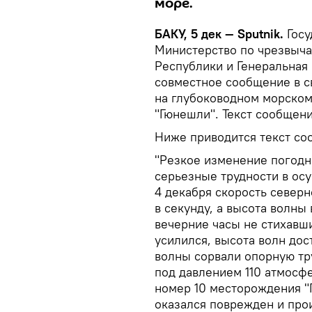
море.
БАКУ, 5 дек — Sputnik.
Госу
Министерство по чрезвыч
Республики и Генеральная
совместное сообщение в с
на глубоководном морском
"Гюнешли". Текст сообщен
Ниже приводится текст со
"Резкое изменение погодн
серьезные трудности в ос
4 декабря скорость северн
в секунду, а высота волны
вечерние часы не стихавш
усилился, высота волн дос
волны сорвали опорную тр
под давлением 110 атмосф
номер 10 месторождения "
оказался поврежден и про