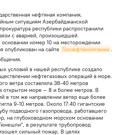
дарственная нефтяная компания,
айным ситуациям Азербайджанской
 прокуратура республики распространили
вязи с аварией, произошедшей
 основании номер 10 на месторождении
ия опубликован на сайте
Госнефтекомпании
.
общения.
ых условий в нашей республике создало
уществлении нефтегазовых операций в море.
ого ветра составляла 38-40 метров
 в открытом море — 8 и более метров. В
ий в том же направлении ветер еще более
тигла 9-10 метров. Около 17.40 гигантские
убу подводного газопровода, работавшего
ер, на глубоководном морском основании
Гюнешли", в результате трубопровод
изошел сильный пожар. В целях