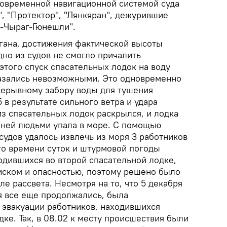
овременной навигационной системой суда
", "Протектор", "Лянкяран", дежурившие
-Чыраг-Гюнешли".
агана, достижения фактической высоты
дно из судов не смогло причалить
 этого спуск спасательных лодок на воду
казались невозможными. Это одновременно
рерывному забору воды для тушения
 в результате сильного ветра и удара
з спасательных лодок раскрылся, и лодка
 ней людьми упала в море. С помощью
удов удалось извлечь из моря 3 работников
ого времени суток и штурмовой погоды
одившихся во второй спасательной лодке,
иском и опасностью, поэтому решено было
е рассвета. Несмотря на то, что 5 декабря
 все еще продолжались, была
 эвакуации работников, находившихся
дке. Так, в 08.02 к месту происшествия были