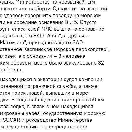
жащих Министерству по чрезвычайным
спасателями на борту. Однако из-за высокой
е удалось совершить посадку на морском
ли на соседние основания 3 и 5. Спустя
групп спасателей МЧС вышла на основание
надлежащего ЗАО "Азал", а другая –
 Магомаев", принадлежащего ЗАО
ственное Каспийское морское пароходство",
еловек, а с основания – 3 человека
Таким образом, всего было эвакуировано 32
о 1 тело.
 находящихся в акватории судов компании
рственной пограничной службы, а также
тся поиск людей, выпавших в море
одки. В ходе наблюдения примерно в 50 км
тая лодка, в связи с чем находящиеся
мированы через Государственную морскую
т SOCAR и руководство Министерства
ям осуществляют непосредственное