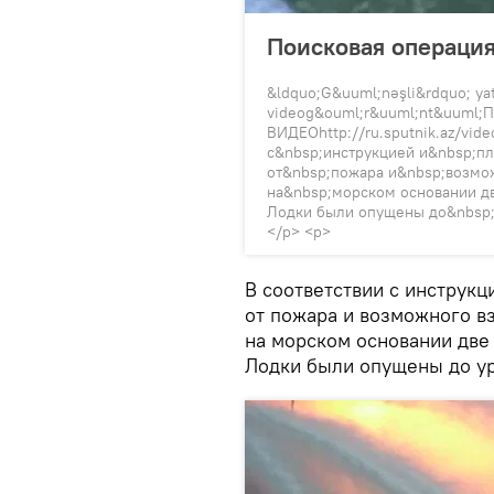
Поисковая операци
&ldquo;G&uuml;nəşli&rdquo; yata
videog&ouml;r&uuml;nt&uuml;П
ВИДЕОhttp://ru.sputnik.az/vid
с&nbsp;инструкцией и&nbsp;пл
от&nbsp;пожара и&nbsp;возмо
на&nbsp;морском основании дв
Лодки были опущены до&nbsp;
</p> <p>
В соответствии с инструкц
от пожара и возможного в
на морском основании две 
Лодки были опущены до ур