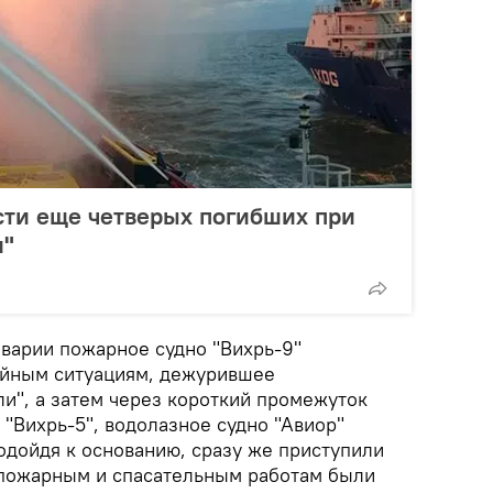
сти еще четверых погибших при
и"
аварии пожарное судно "Вихрь-9"
айным ситуациям, дежурившее
и", а затем через короткий промежуток
"Вихрь-5", водолазное судно "Авиор"
подойдя к основанию, сразу же приступили
к пожарным и спасательным работам были