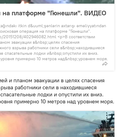
я на платформе "Гюнешли". ВИДЕО
ğındakı itkin d&uuml;şənlərin axtarışı əməliyyatından
оисковая операция на платформе "Гюнешли".
eo/20151208/402946082.html <p>В соответствии
аном эвакуации в&nbsp;целях спасения
жного взрыва работники сели в&nbsp;находившиеся
е спасательные лодки и&nbsp;опустили их вниз.
уровня примерно 10 метров над&nbsp;уровнем моря.
ией и планом эвакуации в целях спасения
зрыва работники сели в находившиеся
спасательные лодки и опустили их вниз.
овня примерно 10 метров над уровнем моря.