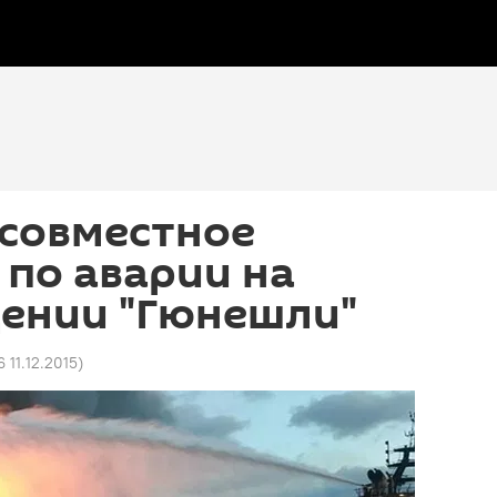
 совместное
по аварии на
ении "Гюнешли"
6 11.12.2015
)