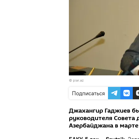
©
piar.az
Подписаться
Джахангир Гаджиев бы
руководителя Совета 
Азербайджана в марте