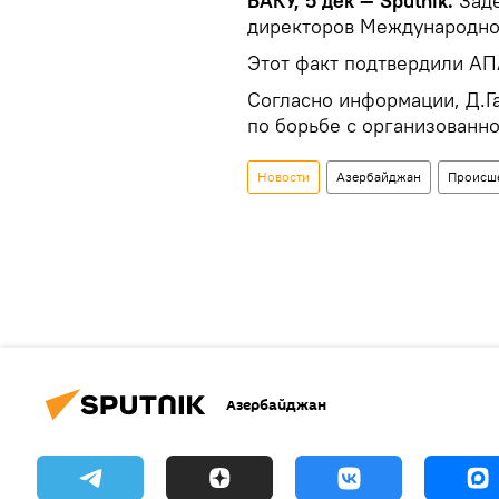
БАКУ, 5 дек — Sputnik.
Заде
директоров Международно
Этот факт подтвердили АП
Согласно информации, Д.Г
по борьбе с организованн
Новости
Азербайджан
Происш
Азербайджан