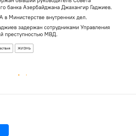
ржан бывший руководитель Совета
го банка Азербайджана Джахангир Гаджиев.
А в Министерстве внутренних дел.
аджиев задержан сотрудниками Управления
ой преступностью МВД.
ествия
ЖИЗНЬ