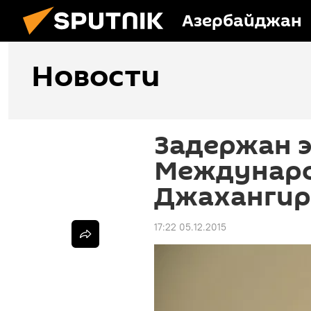
Азербайджан
Новости
Задержан э
Междунаро
Джахангир
17:22 05.12.2015