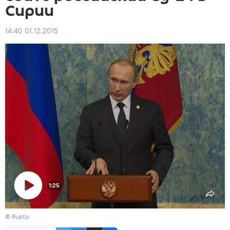
Сирии
14:40 01.12.2015
1:25
Воспроизвести
© Ruptly
видео