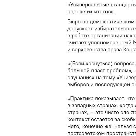
«Универсальные стандарт
оценке их итогов».
Бюро по демократическим 
допускает избирательность
в работе организации нак
считает уполномоченный М
и верховенства права Конс
«(Если коснуться) вопроса
большой пласт проблем», 
слушаниях на тему «Униве
выборов и последующей оц
«Практика показывает, чт
в западных странах, когда
странах, — это чисто эле
контекст остается за скоб
Чего, конечно же, нельзя 
постсоветском пространств