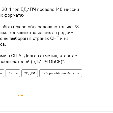
о 2014 год БДИПЧ провело 146 миссий
х форматах.
 работы Бюро обнародовало только 73
ия. Большинство из них за редким
ны выборам в странах СНГ и на
ов.
ами в США, Долгов отметил, что «там
 наблюдателей (БДИПЧ ОБСЕ)".
ка
Россия
МИД РФ
Выборы в Милли Меджлис