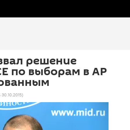
звал решение
Е по выборам в АР
ованным
4 30.10.2015
)