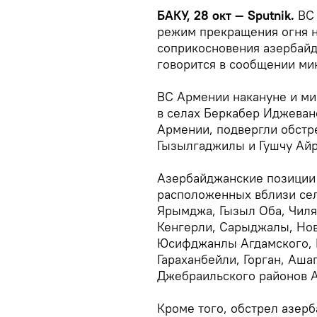
БАКУ, 28 окт — Sputnik.
ВС
режим прекращения огня н
соприкосновения азербайд
говорится в сообщении м
ВС Армении накануне и ми
в селах Беркабер Иджеван
Армении, подвергли обстр
Гызылгаджилы и Гушчу Айр
Азербайджанские позиции 
расположенных вблизи сел
Ярымджа, Гызыл Оба, Чиля
Кенгерли, Сарыджалы, Нов
Юсифджанлы Агдамского, К
Гараханбейли, Горган, Аш
Джебраильского районов А
Кроме того, обстрел азер