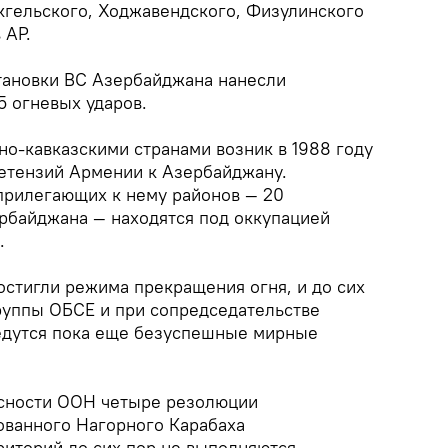
кгельского, Ходжавендского, Физулинского
 АР.
тановки ВС Азербайджана нанесли
5 огневых ударов.
о-кавказскими странами возник в 1988 году
етензий Армении к Азербайджану.
прилегающих к нему районов — 20
рбайджана — находятся под оккупацией
.
остигли режима прекращения огня, и до сих
руппы ОБСЕ и при сопредседательстве
едутся пока еще безуспешные мирные
сности ООН четыре резолюции
ованного Нагорного Карабаха
риторий до сих пор не выполняются