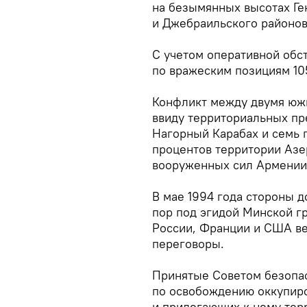
на безымянных высотах Ге
и Джебраильского районов
С учетом оперативной обс
по вражеским позициям 10
Конфликт между двумя южн
ввиду территориальных пр
Нагорный Карабах и семь 
процентов территории Азе
вооруженных сил Армении
В мае 1994 года стороны д
пор под эгидой Минской г
России, Франции и США в
переговоры.
Принятые Советом безопа
по освобождению оккупир
и прилегающих к нему тер