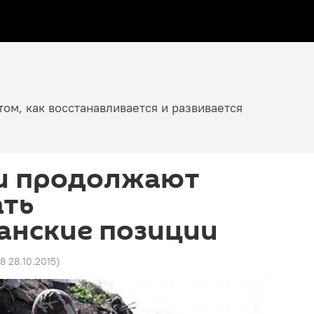
том, как восстанавливается и развивается
и продолжают
ать
анские позиции
8 28.10.2015
)