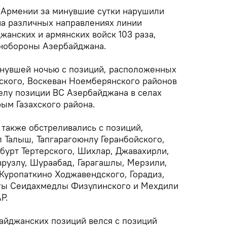
 Армении за минувшие сутки нарушили
а различных направлениях линии
жанских и армянских войск 103 раза,
инобороны Азербайджана.
нувшей ночью с позиций, расположенных
ского, Воскеван Ноемберянского районов
елу позиции ВС Азербайджана в селах
ым Газахского района.
также обстреливались с позиций,
 Талыш, Тапгарагоюнлу Геранбойского,
бурт Тертерского, Шихлар, Джавахирли,
рузлу, Шураабад, Гарагашлы, Мерзили,
уропаткино Ходжавендского, Горадиз,
агы Сеидахмедлы Физулинского и Мехдили
Р.
байджанских позиций велся с позиций