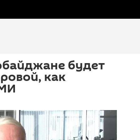
рбайджане будет
уровой, как
СМИ