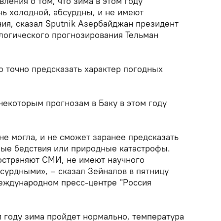
явления о том, что зима в этом году
нь холодной, абсурдны, и не имеют
ия, сказал Sputnik Азербайджан президент
логического прогнозирования Тельман
о точно предсказать характер погодных
некоторым прогнозам в Баку в этом году
 не могла, и не сможет заранее предсказать
ные бедствия или природные катастрофы.
остраняют СМИ, не имеют научного
сурдными», – сказал Зейналов в пятницу
еждународном пресс-центре "Россия
м году зима пройдет нормально, температура