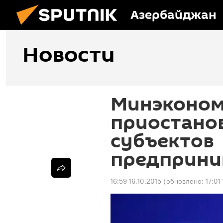
Азербайджан
Новости
Минэконом
приостано
субъектов
предприни
16:59 16.10.2015
(обновлено:
17:01