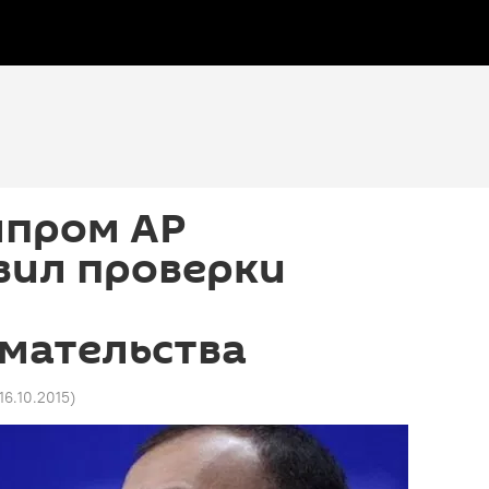
пром АР
вил проверки
мательства
 16.10.2015
)