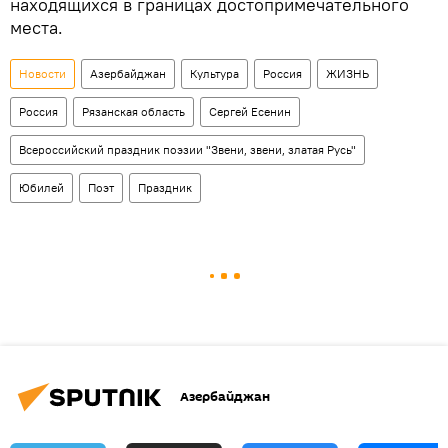
находящихся в границах достопримечательного
места.
Новости
Азербайджан
Культура
Россия
ЖИЗНЬ
Россия
Рязанская область
Сергей Есенин
Всероссийский праздник поэзии "Звени, звени, златая Русь"
Юбилей
Поэт
Праздник
Азербайджан