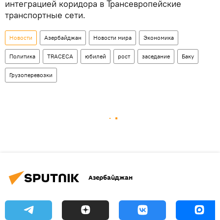
интеграцией коридора в Трансевропейские
транспортные сети.
Новости
Азербайджан
Новости мира
Экономика
Политика
TRACECA
юбилей
рост
заседание
Баку
Грузоперевозки
Азербайджан